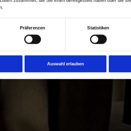
 Format für innovative Steuerberater, Kanzleiinh
 Daten zusammen, die Sie ihnen bereitgestellt haben oder die s
n.
 Geschäftsführer. Impulse und Diskussion stehe
Vordergrund, drängende Fragen werden offen
ausgesprochen.
Präferenzen
Statistiken
ZUM PROGRAMM
Auswahl erlauben