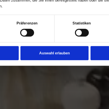
 Daten zusammen, die Sie ihnen bereitgestellt haben oder die s
n.
Networking next Level: Exklusive Events nur für
Unternehmer, die das Außergewöhnliche suchen
ootcamps, Sportwagentouren, Weintastings & meh
Präferenzen
Statistiken
DIE EVENTS
DAS KONZEPT
Auswahl erlauben